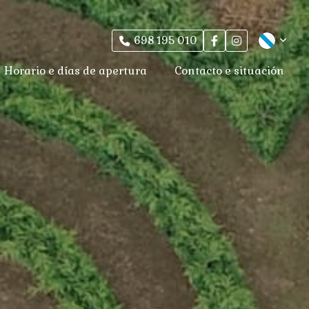
698 195 010
Horario e días de apertura
Contacto e situación