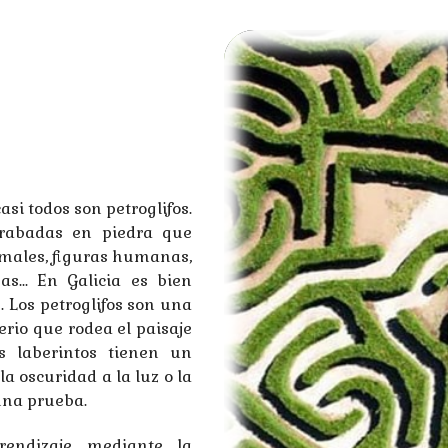
asi todos son petroglifos.
 grabadas en piedra que
imales, figuras humanas,
s... En Galicia es bien
. Los petroglifos son una
rio que rodea el paisaje
os laberintos tienen un
a oscuridad a la luz o la
una prueba.
prendizaje mediante la