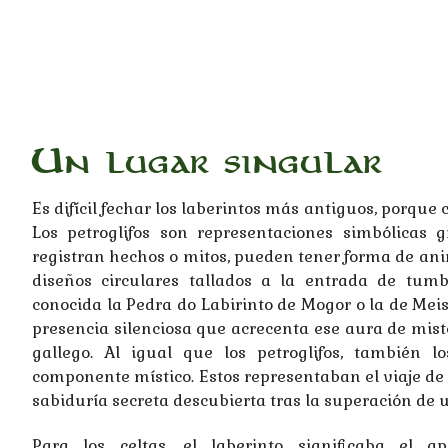
Un lugar singular
Es difícil fechar los laberintos más antiguos, porque c
Los petroglifos son representaciones simbólicas
registran hechos o mitos, pueden tener forma de an
diseños circulares tallados a la entrada de tumba
conocida la Pedra do Labirinto de Mogor o la de Meis
presencia silenciosa que acrecenta ese aura de miste
gallego. Al igual que los petroglifos, también l
componente místico. Estos representaban el viaje de l
sabiduría secreta descubierta tras la superación de 
Para los celtas, el laberinto significaba el a