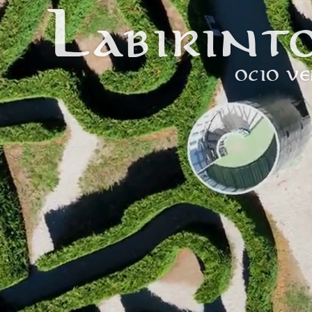
Labirint
OCIO V