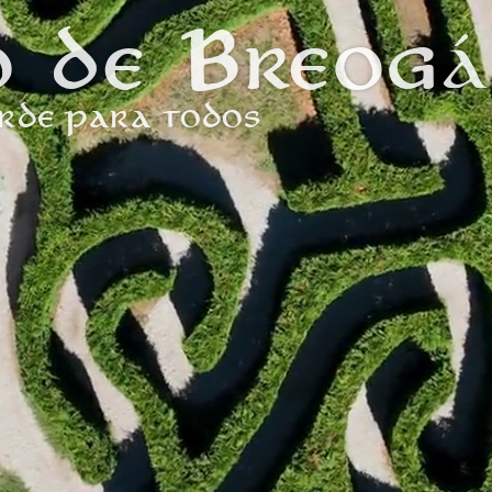
o de Breog
ERDE PARA TODOS